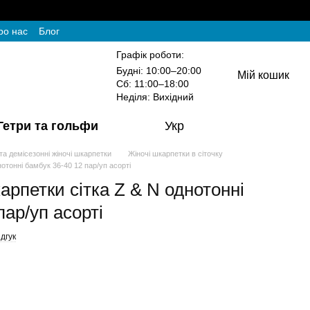
ро нас
Блог
Графік роботи:
Будні: 10:00–20:00
Мій кошик
Сб: 11:00–18:00
Неділя: Вихідний
Гетри та гольфи
Укр
 та демісезонні жіночі шкарпетки
Жіночі шкарпетки в сіточку
нотонні бамбук 36-40 12 пар/уп асорті
карпетки сітка Z & N однотонні
пар/уп асорті
дгук