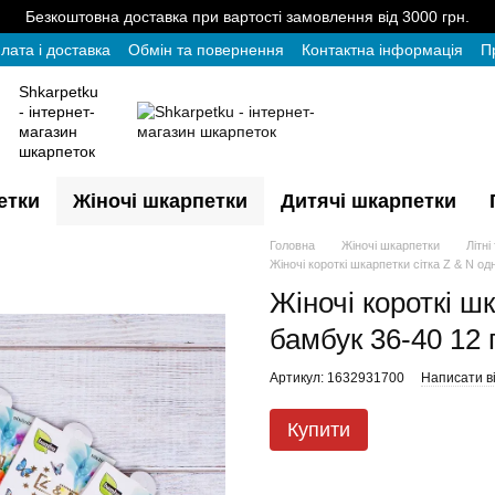
Безкоштовна доставка при вартості замовлення від 3000 грн.
лата і доставка
Обмін та повернення
Контактна інформація
П
Shkarpetku
- інтернет-
магазин
шкарпеток
етки
Жіночі шкарпетки
Дитячі шкарпетки
Головна
Жіночі шкарпетки
Літні
Жіночі короткі шкарпетки сітка Z & N од
Жіночі короткі ш
бамбук 36-40 12 
Артикул: 1632931700
Написати ві
Купити