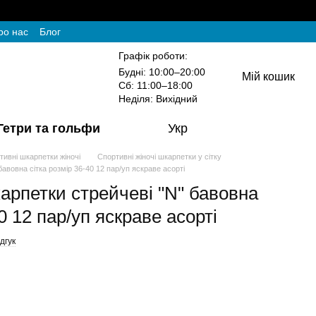
ро нас
Блог
Графік роботи:
Будні: 10:00–20:00
Мій кошик
Сб: 11:00–18:00
Неділя: Вихідний
Гетри та гольфи
Укр
тивні шкарпетки жіночі
Спортивні жіночі шкарпетки у сітку
бавовна сітка розмір 36-40 12 пар/уп яскраве асорті
карпетки стрейчеві "N" бавовна
0 12 пар/уп яскраве асорті
дгук