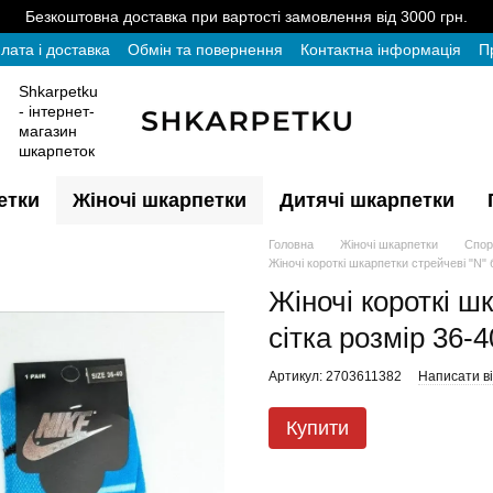
Безкоштовна доставка при вартості замовлення від 3000 грн.
лата і доставка
Обмін та повернення
Контактна інформація
П
Shkarpetku
- інтернет-
магазин
шкарпеток
етки
Жіночі шкарпетки
Дитячі шкарпетки
Головна
Жіночі шкарпетки
Спор
Жіночі короткі шкарпетки стрейчеві "N" 
Жіночі короткі ш
сітка розмір 36-4
Артикул: 2703611382
Написати ві
Купити