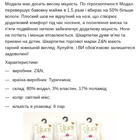
Модала має досить високу міцність. По гігроскопічності Модал
перевершує бавовну майже в 1,5 рази і вбирає на 50% більше
вологи. Плоский шов не відчутний на нозі, що створює
додатковий комфорт під час носіння, а посилення миска та
п'яти подвійною ниткою забезпечує додаткову міцність. Ноги
не потіють і менше втомлюються. Шкарпетки дуже м'які та
приємні на дотик. Шкарпетки торгової марки Z&N мають
гарний зовнішній вигляд. Купуйте, і ВИ обов'язково залишитеся
задоволені!
Характеристики:
виробник: Z&N;
країна-виробник: Туреччина;
склад: 80% модал, 3% еластин, 17% поліамід;
колір: світлий мікс;
кількість в упаковці: 6 пар