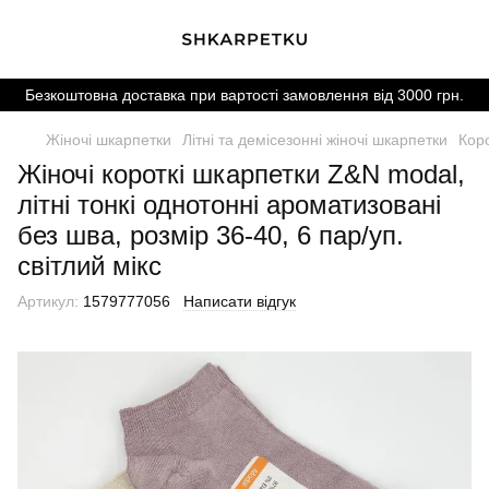
Безкоштовна доставка при вартості замовлення від 3000 грн.
Жіночі шкарпетки
Літні та демісезонні жіночі шкарпетки
Коро
Жіночі короткі шкарпетки Z&N modal,
літні тонкі однотонні ароматизовані
без шва, розмір 36-40, 6 пар/уп.
світлий мікс
Артикул:
1579777056
Написати відгук