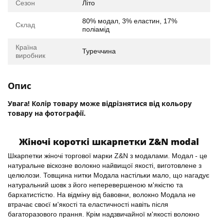
Сезон
Літо
80% модал, 3% еластин, 17%
Склад
поліамід
Країна
Туреччина
виробник
Опис
Увага! Колір товару може відрізнятися від кольору
товару на фотографії.
Жіночі короткі шкарпетки Z&N modal
Шкарпетки жіночі торгової марки Z&N з модалами. Модал - це
натуральне віскозне волокно найвищої якості, виготовлене з
целюлози. Товщина нитки Модала настільки мало, що нагадує
натуральний шовк з його неперевершеною м'якістю та
бархатистістю. На відміну від бавовни, волокно Модала не
втрачає своєї м'якості та еластичності навіть після
багаторазового прання. Крім надзвичайної м'якості волокно