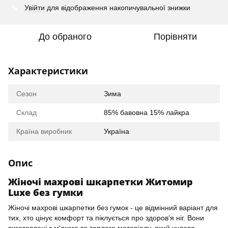
%
Увійти
для відображення накопичувальної знижки
До обраного
Порівняти
Характеристики
Сезон
Зима
Склад
85% бавовна 15% лайкра
Країна виробник
Україна
Опис
Жіночі махрові шкарпетки Житомир
Luxe без гумки
Жіночі махрові шкарпетки без гумок - це відмінний варіант для
тих, хто цінує комфорт та піклується про здоров'я ніг. Вони
виготовлені з м'якого та теплого матеріалу, який чудово