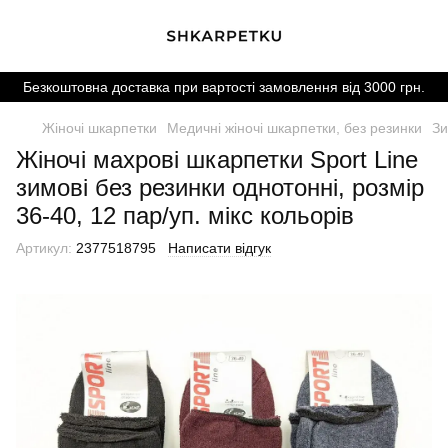
Безкоштовна доставка при вартості замовлення від 3000 грн.
Жіночі шкарпетки
Медичні жіночі шкарпетки, без резинки
Зи
Жіночі махрові шкарпетки Sport Line
зимові без резинки однотонні, розмір
36-40, 12 пар/уп. мікс кольорів
Артикул:
2377518795
Написати відгук