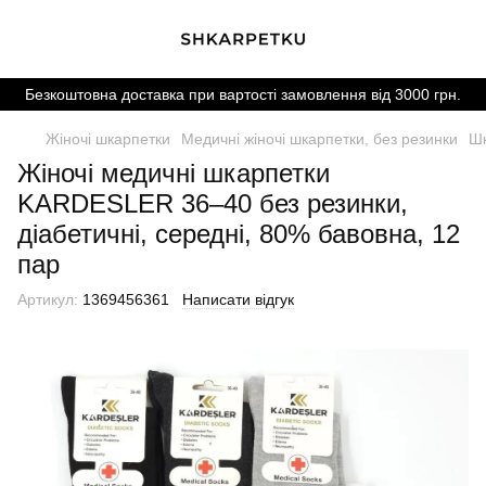
Безкоштовна доставка при вартості замовлення від 3000 грн.
Жіночі шкарпетки
Медичні жіночі шкарпетки, без резинки
Шк
Жіночі медичні шкарпетки
KARDESLER 36–40 без резинки,
діабетичні, середні, 80% бавовна, 12
пар
Артикул:
1369456361
Написати відгук