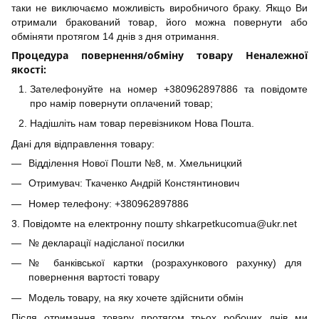
таки не виключаємо можливість виробничого браку. Якщо Ви
отримали бракований товар, його можна повернути або
обміняти протягом 14 днів з дня отримання.
Процедура повернення/обміну товару Неналежної
якості:
Зателефонуйте на номер +380962897886 та повідомте
про намір повернути оплачений товар;
Надішліть нам товар перевізником Нова Пошта.
Дані для відправлення товару:
Відділення Нової Пошти №8, м. Хмельницкий
Отримувач: Ткаченко Андрій Констянтинович
Номер телефону: +380962897886
3. Повідомте на електронну пошту shkarpetkucomua@ukr.net
№ декларації надісланої посилки
№ банківської картки (розрахункового рахунку) для
повернення вартості товару
Модель товару, на яку хочете здійснити обмін
Після отримання товару протягом трьох робочих днів ми