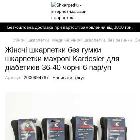
Безкоштовна доставка при вартості замовлення від 3000 грн.
Жіночі шкарпетки
Медичні жіночі шкарпетки, без резинки
Зи
Жіночі шкарпетки без гумки
шкарпетки махрові Kardesler для
діабетиків 36-40 чорні 6 пар/уп
Артикул:
2000994767
Написати відгук