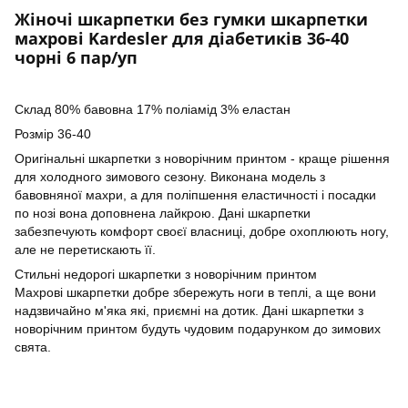
Жіночі шкарпетки без гумки шкарпетки
махрові Kardesler для діабетиків 36-40
чорні 6 пар/уп
Склад 80% бавовна 17% поліамід 3% еластан
Розмір 36-40
Оригінальні шкарпетки з новорічним принтом - краще рішення
для холодного зимового сезону. Виконана модель з
бавовняної махри, а для поліпшення еластичності і посадки
по нозі вона доповнена лайкрою. Дані шкарпетки
забезпечують комфорт своєї власниці, добре охоплюють ногу,
але не перетискають її.
Стильні недорогі шкарпетки з новорічним принтом
Махрові шкарпетки добре збережуть ноги в теплі, а ще вони
надзвичайно м'яка які, приємні на дотик. Дані шкарпетки з
новорічним принтом будуть чудовим подарунком до зимових
свята.