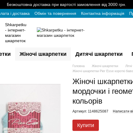
Безкоштовна доставка при вартості замовлення від 3000 грн.
лата і доставка
Обмін та повернення
Контактна інформація
П
Shkarpetku
- інтернет-
магазин
шкарпеток
етки
Жіночі шкарпетки
Дитячі шкарпетки
Головна
Жіночі шкарпетки
Літні
Жіночі шкарпетки Pier Esse короткі баво
Жіночі шкарпетки
мордочки і геоме
кольорів
Артикул: 1148625087
Написати ві
Купити