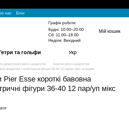
ро нас
Блог
Графік роботи:
Будні: 10:00–20:00
Мій кошик
Сб: 11:00–18:00
Неділя: Вихідний
Гетри та гольфи
Укр
 та демісезонні жіночі шкарпетки
Короткі жіночі шкарпетки
вна мордочки і геометричні фігури 36-40 12 пар/уп мікс кольорів
 Pier Esse короткі бавовна
тричні фігури 36-40 12 пар/уп мікс
дгук