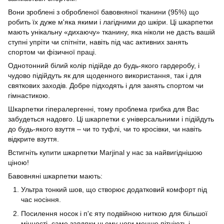
Вони зроблені з обробленої бавовняної тканини (95%) що
робить їх дуже м'яка якими і лагідними до шкіри. Ці шкарпетки
мають унікальну «дихаючу» тканину, яка ніколи не дасть вашій
ступні упріти чи спітніти, навіть під час активних занять
спортом чи фізичної праці.
Однотонний білий колір підійде до будь-якого гардеробу, і
чудово підійдуть як для щоденного використання, так і для
святкових заходів. Добре підходять і для занять спортом чи
гімнастикою.
Шкарпетки гіпералергенні, тому проблема грибка для Вас
забудеться надовго. Ці шкарпетки є універсальними і підійдуть
до будь-якого взуття – чи то туфлі, чи то кросівки, чи навіть
відкрите взуття.
Встигніть купити шкарпетки Marjinal у нас за найвигіднішою
ціною!
Бавовняні шкарпетки мають:
Ультра тонкий шов, що створює додатковий комфорт під
час носіння.
Посилення носок і п'є яту подвійною ниткою для більшої
міцності, саме завдяки цьому ноги менше пітніють і