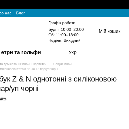
ро нас
Блог
Графік роботи:
Будні: 10:00–20:00
Мій кошик
Сб: 11:00–18:00
Неділя: Вихідний
Гетри та гольфи
Укр
 та демісезонні жіночі шкарпетки
Слідки жіночі
иліконовою п'ятою 36-40 12 пар/уп чорні
бук Z & N однотонні з силіконовою
пар/уп чорні
дгук