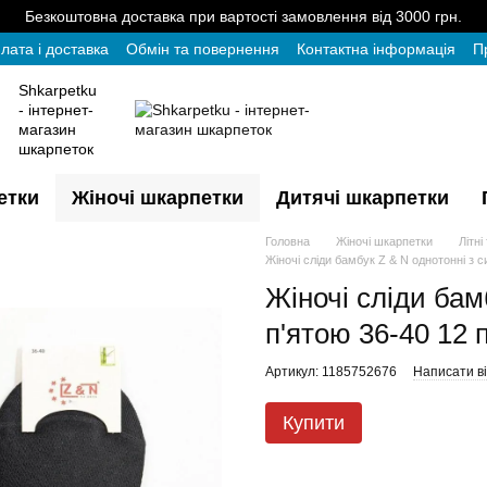
Безкоштовна доставка при вартості замовлення від 3000 грн.
лата і доставка
Обмін та повернення
Контактна інформація
П
Shkarpetku
- інтернет-
магазин
шкарпеток
етки
Жіночі шкарпетки
Дитячі шкарпетки
Головна
Жіночі шкарпетки
Літні
Жіночі сліди бамбук Z & N однотонні з с
Жіночі сліди бам
п'ятою 36-40 12 
Артикул: 1185752676
Написати ві
Купити