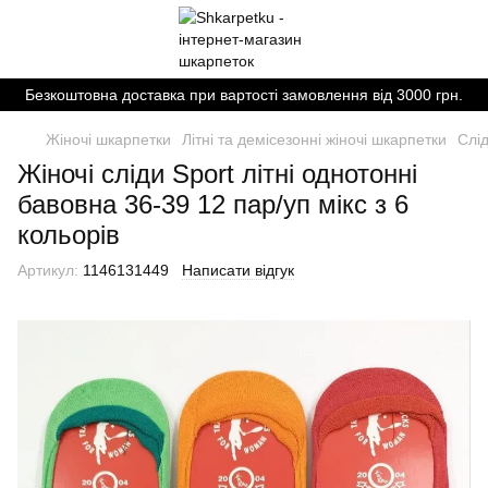
Безкоштовна доставка при вартості замовлення від 3000 грн.
Жіночі шкарпетки
Літні та демісезонні жіночі шкарпетки
Слід
Жіночі сліди Sport літні однотонні
бавовна 36-39 12 пар/уп мікс з 6
кольорів
Артикул:
1146131449
Написати відгук