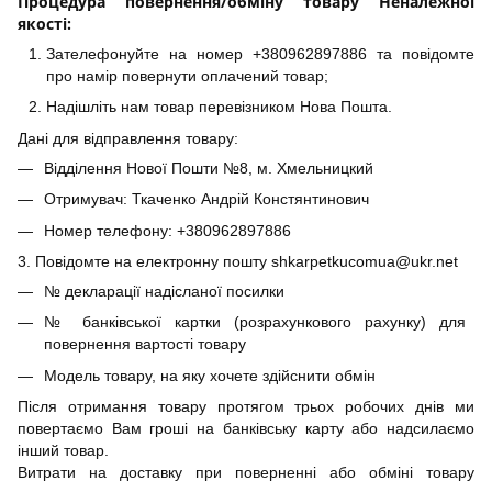
Процедура повернення/обміну товару Неналежної
якості:
Зателефонуйте на номер +380962897886 та повідомте
про намір повернути оплачений товар;
Надішліть нам товар перевізником Нова Пошта.
Дані для відправлення товару:
Відділення Нової Пошти №8, м. Хмельницкий
Отримувач: Ткаченко Андрій Констянтинович
Номер телефону: +380962897886
3. Повідомте на електронну пошту shkarpetkucomua@ukr.net
№ декларації надісланої посилки
№ банківської картки (розрахункового рахунку) для
повернення вартості товару
Модель товару, на яку хочете здійснити обмін
Після отримання товару протягом трьох робочих днів ми
повертаємо Вам гроші на банківську карту або надсилаємо
інший товар.
Витрати на доставку при поверненні або обміні товару