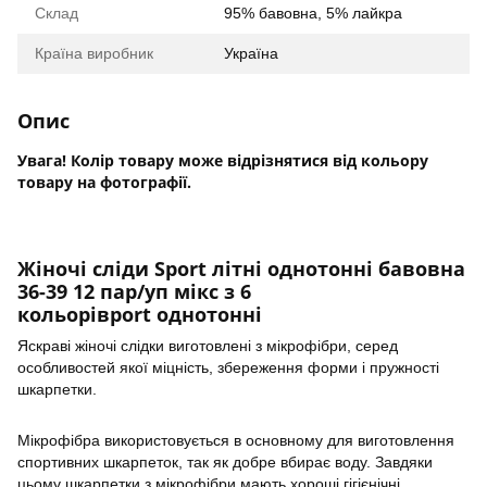
Склад
95% бавовна, 5% лайкра
Країна виробник
Україна
Опис
Увага! Колір товару може відрізнятися від кольору
товару на фотографії.
Жіночі сліди Sport літні однотонні бавовна
36-39 12 пар/уп мікс з 6
кольорівport однотонні
Яскраві жіночі слідки виготовлені з мікрофібри, серед
особливостей якої міцність, збереження форми і пружності
шкарпетки.
Мікрофібра використовується в основному для виготовлення
спортивних шкарпеток, так як добре вбирає воду. Завдяки
цьому шкарпетки з мікрофібри мають хороші гігієнічні