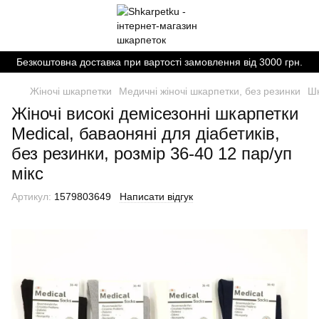
Безкоштовна доставка при вартості замовлення від 3000 грн.
Жіночі шкарпетки
Медичні жіночі шкарпетки, без резинки
Шк
Жіночі високі демісезонні шкарпетки
Medical, баваоняні для діабетиків,
без резинки, розмір 36-40 12 пар/уп
мікс
Артикул:
1579803649
Написати відгук