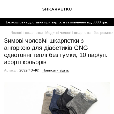
Безкоштовна доставка при вартості замовлення від 3000 грн.
Чоловічі шкарпетки
Медичні чоловічі шкарпетки, без резинки
Зимові чоловічі шкарпетки з
ангоркою для діабетиків GNG
однотонні теплі без гумки, 10 пар/уп.
асорті кольорів
Артикул:
2092(43-46)
Написати відгук