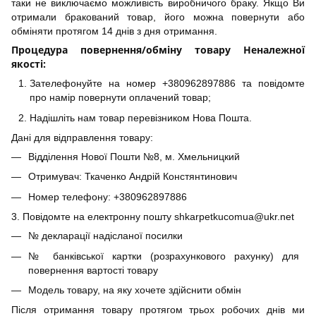
таки не виключаємо можливість виробничого браку. Якщо Ви
отримали бракований товар, його можна повернути або
обміняти протягом 14 днів з дня отримання.
Процедура повернення/обміну товару Неналежної
якості:
Зателефонуйте на номер +380962897886 та повідомте
про намір повернути оплачений товар;
Надішліть нам товар перевізником Нова Пошта.
Дані для відправлення товару:
Відділення Нової Пошти №8, м. Хмельницкий
Отримувач: Ткаченко Андрій Констянтинович
Номер телефону: +380962897886
3. Повідомте на електронну пошту shkarpetkucomua@ukr.net
№ декларації надісланої посилки
№ банківської картки (розрахункового рахунку) для
повернення вартості товару
Модель товару, на яку хочете здійснити обмін
Після отримання товару протягом трьох робочих днів ми