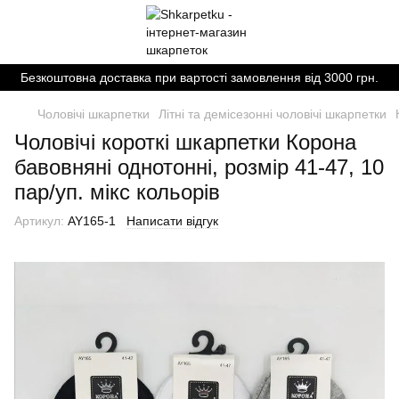
Безкоштовна доставка при вартості замовлення від 3000 грн.
Чоловічі шкарпетки
Літні та демісезонні чоловічі шкарпетки
Чоловічі короткі шкарпетки Корона
бавовняні однотонні, розмір 41-47, 10
пар/уп. мікс кольорів
Артикул:
AY165-1
Написати відгук