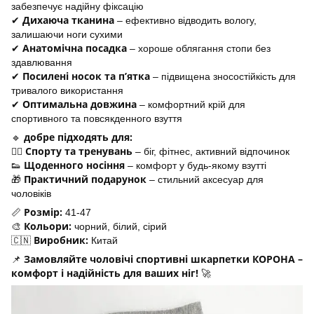
забезпечує надійну фіксацію
Дихаюча тканина
✔
– ефективно відводить вологу,
залишаючи ноги сухими
Анатомічна посадка
✔
– хороше облягання стопи без
здавлювання
Посилені носок та п’ятка
✔
– підвищена зносостійкість для
тривалого використання
Оптимальна довжина
✔
– комфортний крій для
спортивного та повсякденного взуття
добре підходять для:
🔹
Спорту та тренувань
🏃‍♂
– біг, фітнес, активний відпочинок
Щоденного носіння
👟
– комфорт у будь-якому взутті
Практичний подарунок
🎁
– стильний аксесуар для
чоловіків
Розмір:
📏
41-47
Кольори:
🎨
чорний, білий, сірий
Виробник:
🇨🇳
Китай
Замовляйте чоловічі спортивні шкарпетки КОРОНА –
📌
комфорт і надійність для ваших ніг!
🚀