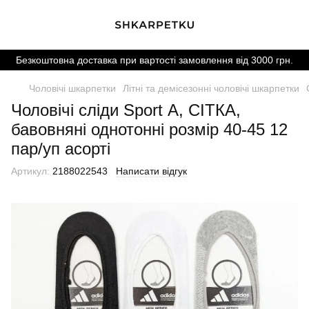
Безкоштовна доставка при вартості замовлення від 3000 грн.
Чоловічі шкарпетки
Літні та демісезонні чоловічі шкарпетки
Чоловічі сліди Sport А, СІТКА,
бавовняні однотонні розмір 40-45 12
пар/уп асорті
Артикул:
2188022543
Написати відгук