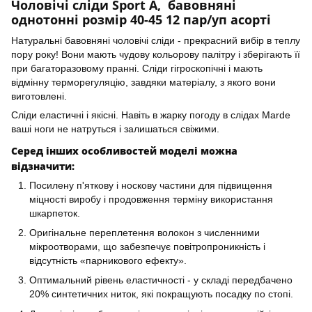
Чоловічі сліди Sport А, бавовняні
однотонні розмір 40-45 12 пар/уп асорті
Натуральні бавовняні чоловічі сліди - прекрасний вибір в теплу
пору року! Вони мають чудову кольорову палітру і зберігають її
при багаторазовому пранні. Сліди гігроскопічні і мають
відмінну терморегуляцію, завдяки матеріалу, з якого вони
виготовлені.
Сліди еластичні і якісні. Навіть в жарку погоду в слідах Marde
ваші ноги не натруться і залишаться свіжими.
Серед інших особливостей моделі можна
відзначити:
Посилену п'яткову і носкову частини для підвищення
міцності виробу і продовження терміну використання
шкарпеток.
Оригінальне переплетення волокон з численними
мікроотворами, що забезпечує повітропроникність і
відсутність «парникового ефекту».
Оптимальний рівень еластичності - у складі передбачено
20% синтетичних ниток, які покращують посадку по стопі.