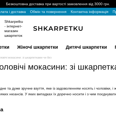
Безкоштовна доставка при вартості замовлення від 3000 грн.
лата і доставка
Обмін та повернення
Контактна інформація
П
Shkarpetku
- інтернет-
магазин
шкарпеток
етки
Жіночі шкарпетки
Дитячі шкарпетки
ловічі мокасини: зі шкарпетками чи без
оловічі мокасини: зі шкарпетк
не та дуже зручне взуття, яке із задоволенням носять і чоловіки, і
ких нюансів. У яких випадках їх доречно носити і з чим поєднуват
ка