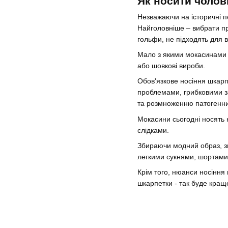
Як носити чолов
Незважаючи на історичні п
Найголовніше – вибрати пр
гольфи, не підходять для в
Мало з якими мокасинами п
або шовкові вироби.
Обов'язкове носіння шкарп
проблемами, грибковими з
та розмноженню патогенних 
Мокасини сьогодні носять 
слідками.
Збираючи модний образ, зва
легкими сукнями, шортами 
Крім того, нюанси носіння 
шкарпетки - так буде краще