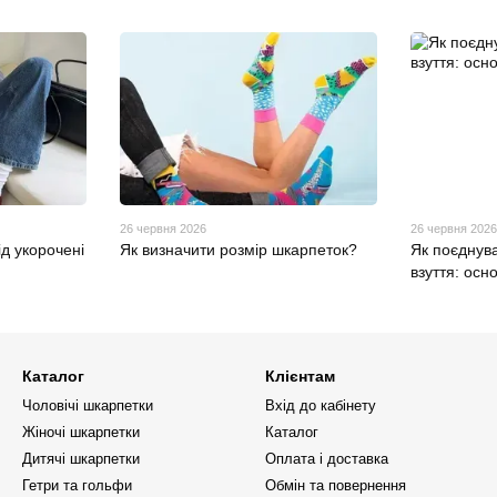
26 червня 2026
26 червня 202
ід укорочені
Як визначити розмір шкарпеток?
Як поєднув
взуття: осн
Каталог
Клієнтам
Чоловічі шкарпетки
Вхід до кабінету
Жіночі шкарпетки
Каталог
Дитячі шкарпетки
Оплата і доставка
Гетри та гольфи
Обмін та повернення