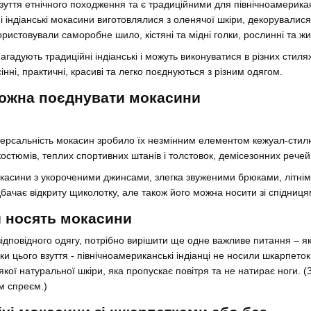
зуття етнічного походження та є традиційними для північноамериканс
ні індіанські мокасини виготовлялися з оленячої шкіри, декорувал
истовували саморобне шило, кістяні та мідні голки, рослинні та жи
гадують традиційні індіанські і можуть виконуватися в різних стиля
нні, практичні, красиві та легко поєднуються з різним одягом.
можна поєднувати мокасини
іверсальність мокасин зробило їх незмінним елементом кежуал-стил
костюмів, теплих спортивних штанів і толстовок, демісезонних речей
асини з укороченими джинсами, злегка звуженими брюками, літнім
дбачає відкриту щиколотку, але також його можна носити зі спідниця
и носять мокасини
ідповідного одягу, потрібно вирішити ще одне важливе питання – 
ки цього взуття - північноамериканські індіанці не носили шкарпето
якої натуральної шкіри, яка пропускає повітря та не натирає ноги. 
м спреєм.)