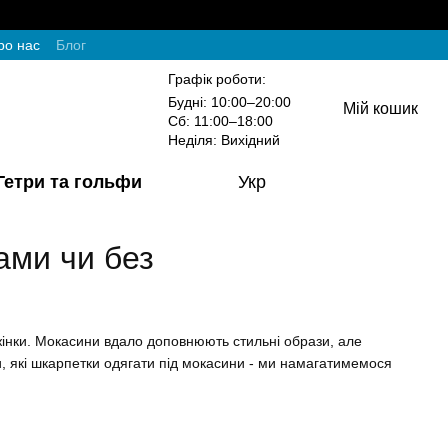
ро нас
Блог
Графік роботи:
Будні: 10:00–20:00
Мій кошик
Сб: 11:00–18:00
Неділя: Вихідний
Гетри та гольфи
Укр
ами чи без
 жінки. Мокасини вдало доповнюють стильні образи, але
и, які шкарпетки одягати під мокасини - ми намагатимемося