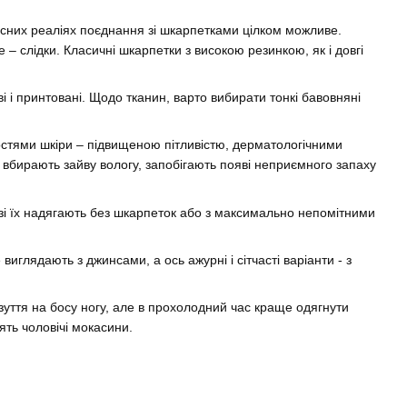
асних реаліях поєднання зі шкарпетками цілком можливе.
– слідки. Класичні шкарпетки з високою резинкою, як і довгі
і принтовані. Щодо тканин, варто вибирати тонкі бавовняні
стями шкіри – підвищеною пітливістю, дерматологічними
вбирають зайву вологу, запобігають появі неприємного запаху
зі їх надягають без шкарпеток або з максимально непомітними
глядають з джинсами, а ось ажурні і сітчасті варіанти - з
взуття на босу ногу, але в прохолодний час краще одягнути
ять чоловічі мокасини.