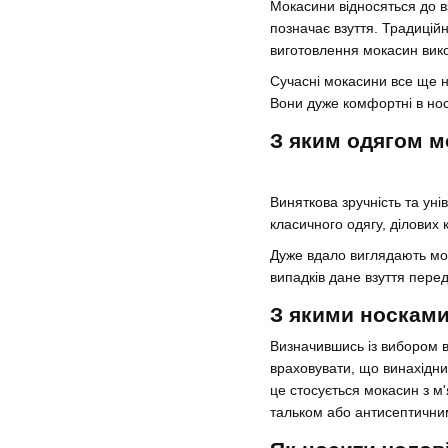
Мокасини відносяться до в
позначає взуття. Традицій
виготовлення мокасин викор
Сучасні мокасини все ще на
Вони дуже комфортні в носі
З яким одягом 
Виняткова зручність та ун
класичного одягу, ділових 
Дуже вдало виглядають мок
випадків дане взуття пере
З якими носкам
Визначившись із вибором в
враховувати, що винахідни
це стосується мокасин з м'
тальком або антисептични