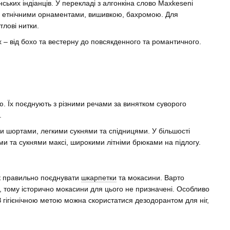
ьких індіанців. У перекладі з алгонкіна слово Maxkeseni
ися етнічними орнаментами, вишивкою, бахромою. Для
тлові нитки.
х – від бохо та вестерну до повсякденного та романтичного.
ю. Їх поєднують з різними речами за винятком суворого
.
и шортами, легкими сукнями та спідницями. У більшості
ми та сукнями максі, широкими літніми брюками на підлогу.
як правильно поєднувати
шкарпетки
та мокасини. Варто
к, тому історично мокасини для цього не призначені. Особливо
(З гігієнічною метою можна скористатися дезодорантом для ніг,