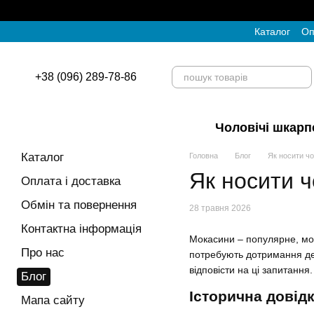
Перейти до основного контенту
Каталог
Оп
+38 (096) 289-78-86
Чоловічі шкарп
Каталог
Головна
Блог
Як носити чо
Як носити ч
Оплата і доставка
Обмін та повернення
28 травня 2026
Контактна інформація
Мокасини – популярне, мод
Про нас
потребують дотримання дея
відповісти на ці запитання.
Блог
Історична довід
Мапа сайту