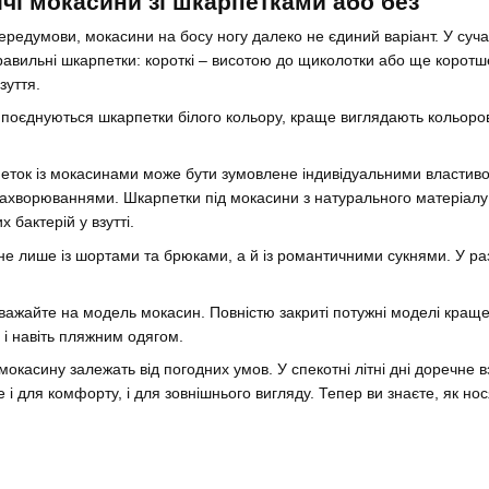
ічі мокасини зі шкарпетками або без
ередумови, мокасини на босу ногу далеко не єдиний варіант. У суч
авильні шкарпетки: короткі – висотою до щиколотки або ще коротше 
зуття.
оєднуються шкарпетки білого кольору, краще виглядають кольорові 
еток із мокасинами може бути зумовлене індивідуальними властиво
ахворюваннями. Шкарпетки під мокасини з натурального матеріалу 
бактерій у взутті.
не лише із шортами та брюками, а й із романтичними сукнями. У ра
жайте на модель мокасин. Повністю закриті потужні моделі краще ви
і навіть пляжним одягом.
мокасину залежать від погодних умов. У спекотні літні дні доречне 
 і для комфорту, і для зовнішнього вигляду. Тепер ви знаєте, як нос